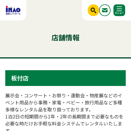
閉じる
ホーム
レンタル商品一覧
調べる
店舗情報
ご利用シーンから探す
人気のキーワード
商品ジャンルから探す
はじめての方へ
テント
テーブル
発電機
クーラー
フライヤー
椅子
ベンチ
スポットクーラー
ミスト
冷蔵庫
冷凍
かき氷
アルミトラス
稲尾レントオールについて
パーテーション
パネル
板付店
レンタル規約
店舗情報
商品ジャンルから探す
ご利用シーンから探す
展示会・コンサート・お祭り・運動会・物産展などのイ
新着情報
ベント用品から事務・家電・ベビー・旅行用品など多種
実績紹介
多様なレンタル品を取り扱っております。
セット商品
照明機器
1泊2日の短期間から1年・2年の長期間まで必要なものを
見積依頼フォーム
必要な時だけお手軽な料金システムでレンタルいたしま
屋外イベント用品
お問い合わせ
事務用品
す。