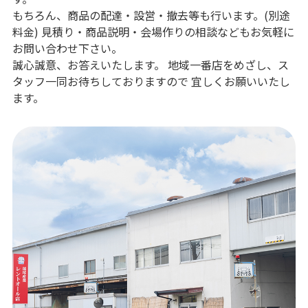
もちろん、商品の配達・設営・撤去等も行います。(別途
よくある質問
料金) 見積り・商品説明・会場作りの相談などもお気軽に
展示会用品
神事・セレモニー用品
プライバシーポリシー
お問い合わせ下さい。
誠心誠意、お答えいたします。 地域一番店をめざし、ス
アミューズメント
模擬店用品
パーティー用品
タッフ一同お待ちしておりますので 宜しくお願いいたし
見積リスト
ます。
映像・音響機器
電化製品
電話お問い合わせ
092-589-0170
板付店
スポーツ
その他
受付時間: 8:30〜17:00（平日）
※最終受付16:30まで
0946-24-7622
甘木店
受付時間: 8:30〜17:00（平日）
※最終受付16:30まで
メールお問い合わせ
メールフォーム