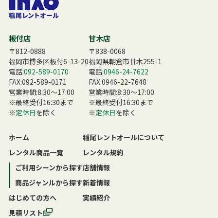
板付店
甘木店
〒812-0888
〒838-0068
福岡市博多区板付6-13-20
福岡県朝倉市甘木255-1
電話:
092-589-0170
電話:
0946-24-7622
FAX:092-589-0171
FAX:0946-22-7648
営業時間:8:30〜17:00
営業時間:8:30〜17:00
※最終受付16:30まで
※最終受付16:30まで
※
定休日
を除く
※
定休日
を除く
ホーム
稲尾レントオールについて
レンタル商品一覧
レンタル規約
ご利用シーンから探す
店舗情報
商品ジャンルから探す
新着情報
はじめての方へ
実績紹介
見積リスト