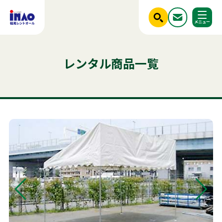
閉じる
ホーム
レンタル商品一覧
調べる
レンタル商品一覧
ご利用シーンから探す
人気のキーワード
商品ジャンルから探す
はじめての方へ
テント
テーブル
発電機
クーラー
フライヤー
椅子
ベンチ
スポットクーラー
ミスト
冷蔵庫
冷凍
かき氷
アルミトラス
稲尾レントオールについて
パーテーション
パネル
レンタル規約
店舗情報
商品ジャンルから探す
ご利用シーンから探す
新着情報
実績紹介
セット商品
照明機器
見積依頼フォーム
屋外イベント用品
お問い合わせ
事務用品