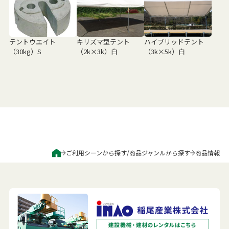
テントウエイト
キリズマ型テント
ハイブリッドテント
（30kg）S
（2k×3k）白
（3k×5k）白
ご利用シーンから探す
/
商品ジャンルから探す
商品情報