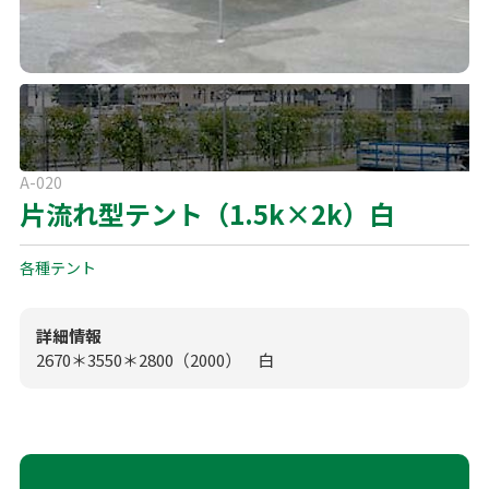
よくある質問
展示会用品
神事・セレモニー用品
プライバシーポリシー
アミューズメント
模擬店用品
パーティー用品
見積リスト
映像・音響機器
電化製品
A-020
電話お問い合わせ
片流れ型テント（1.5k×2k）白
092-589-0170
板付店
スポーツ
その他
各種テント
受付時間: 8:30〜17:00（平日）
※最終受付16:30まで
0946-24-7622
甘木店
詳細情報
受付時間: 8:30〜17:00（平日）
※最終受付16:30まで
2670＊3550＊2800（2000） 白
メールお問い合わせ
メールフォーム