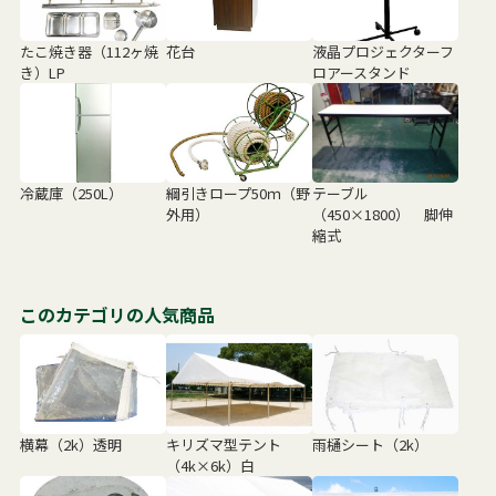
たこ焼き器（112ヶ焼
花台
液晶プロジェクターフ
き）LP
ロアースタンド
冷蔵庫（250L）
綱引きロープ50ｍ（野
テーブル
外用）
（450×1800） 脚伸
縮式
このカテゴリの人気商品
横幕（2k）透明
キリズマ型テント
雨樋シート（2k）
（4k×6k）白