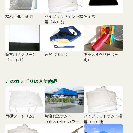
横幕（4k）透明
ハイブリッドテント横
名刺盆
幕（4k）前
映写用スクリーン
巻尺（100m）
キッズすべり台（三
（100ｲﾝﾁ）
角）
このカテゴリの人気商品
雨樋シート（2k）
片流れ型テント
ハイブリッドテント横
（1k×1.5k）カラー
幕（3k）後