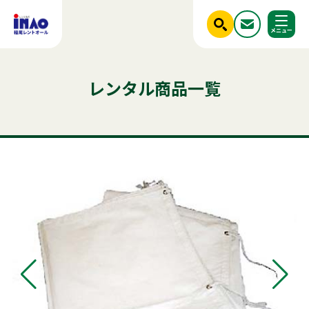
閉じる
ホーム
レンタル商品一覧
調べる
レンタル商品一覧
ご利用シーンから探す
人気のキーワード
商品ジャンルから探す
はじめての方へ
テント
テーブル
発電機
クーラー
椅子
フライヤー
ベンチ
冷凍
スポットクーラー
かき氷
冷蔵庫
ステージ
パーテーション
稲尾レントオールについて
ミスト
アルミトラス
レンタル規約
店舗情報
商品ジャンルから探す
ご利用シーンから探す
新着情報
実績紹介
セット商品
照明機器
見積依頼フォーム
屋外イベント用品
お問い合わせ
事務用品