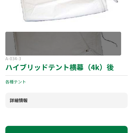
よくある質問
展示会用品
神事・セレモニー用品
プライバシーポリシー
アミューズメント
模擬店用品
パーティー用品
見積リスト
映像・音響機器
電化製品
電話お問い合わせ
A-034-3
092-589-0170
ハイブリッドテント横幕（4k）後
板付店
スポーツ
その他
受付時間: 8:30〜17:00（平日）
※最終受付16:30まで
各種テント
0946-24-7622
甘木店
受付時間: 8:30〜17:00（平日）
※最終受付16:30まで
詳細情報
メールお問い合わせ
メールフォーム