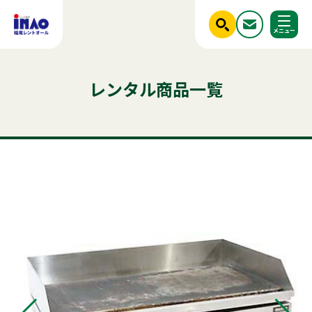
閉じる
ホーム
レンタル商品一覧
調べる
レンタル商品一覧
ご利用シーンから探す
人気のキーワード
商品ジャンルから探す
はじめての方へ
テント
テーブル
発電機
クーラー
椅子
ベンチ
フライヤー
スポットクーラー
かき氷
冷蔵庫
アルミトラス
ミスト
冷凍
稲尾レントオールについて
パネル
パーテーション
レンタル規約
店舗情報
商品ジャンルから探す
ご利用シーンから探す
新着情報
実績紹介
セット商品
照明機器
見積依頼フォーム
屋外イベント用品
お問い合わせ
事務用品