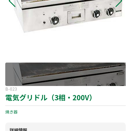
よくある質問
展示会用品
神事・セレモニー用品
プライバシーポリシー
アミューズメント
模擬店用品
パーティー用品
見積リスト
映像・音響機器
電化製品
電話お問い合わせ
092-589-0170
板付店
スポーツ
その他
受付時間: 8:30〜17:00（平日）
※最終受付16:30まで
0946-24-7622
甘木店
B-023
受付時間: 8:30〜17:00（平日）
電気グリドル（3相・200V）
※最終受付16:30まで
焼き器
メールお問い合わせ
メールフォーム
詳細情報