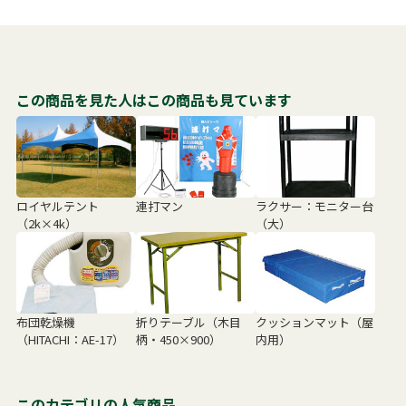
この商品を見た人はこの商品も見ています
ロイヤルテント
連打マン
ラクサー：モニター台
（2k×4k）
（大）
布団乾燥機
折りテーブル（木目
クッションマット（屋
（HITACHI：AE-17）
柄・450×900）
内用）
このカテゴリの人気商品