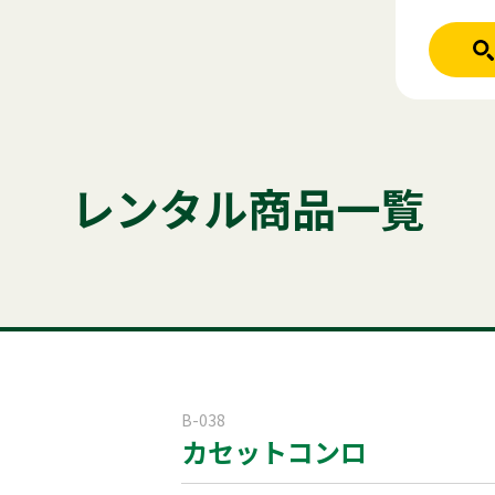
人気のキーワード
ホーム
レンタル商品
テント
テーブル
発電機
クーラー
レンタル商品一覧
ご利用シーン
かき氷
アルミトラス
パーテーシ
商品ジャンル
はじめての方
商品ジャンルから
稲尾レントオ
レンタル規約
セット商
屋外イベント
B-038
カセットコンロ
電話お問い
展示会用品