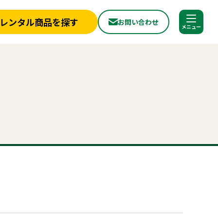
レンタル商品を探す
お問い合わせ
調べる
閉じる
店舗情報
一覧
新着情報
椅子
フライヤー
ベンチ
スポットクーラー
冷蔵庫
ミスト
冷凍
から探す
実績紹介
ョン
パネル
から探す
見積依頼フォーム
へ
お問い合わせ
探す
ご利用シーンから探す
ールについて
よくある質問
プライバシーポリシー
品
照明機器
見積リスト
用品
事務用品
合わせ
神事・セレモニー用品