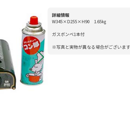
0
板付店
模擬店用品
詳細情報
0
甘木店
W345×D255×H90 1.65㎏
映像・音響機
ガスボンベ1本付
メールお問
スポーツ
※写真と実物が異なる場合がございま