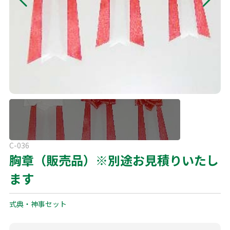
よくある質問
展示会用品
神事・セレモニー用品
プライバシーポリシー
アミューズメント
模擬店用品
パーティー用品
見積リスト
映像・音響機器
電化製品
電話お問い合わせ
092-589-0170
板付店
スポーツ
その他
受付時間: 8:30〜17:00（平日）
※最終受付16:30まで
0946-24-7622
C-036
甘木店
胸章（販売品）※別途お見積りいたし
受付時間: 8:30〜17:00（平日）
※最終受付16:30まで
ます
式典・神事セット
メールお問い合わせ
メールフォーム