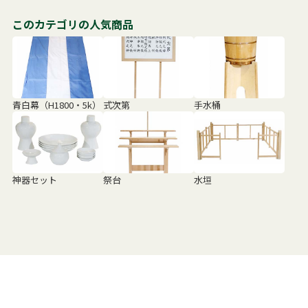
このカテゴリの人気商品
青白幕（H1800・5k）
式次第
手水桶
神器セット
祭台
水垣