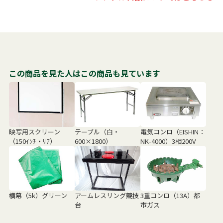
この商品を見た人はこの商品も見ています
映写用スクリーン
テーブル（白・
電気コンロ（EISHIN：
（150ｲﾝﾁ・ﾘｱ）
600×1800）
NK-4000）3相200V
横幕（5k）グリーン
アームレスリング競技
3重コンロ（13A）都
台
市ガス