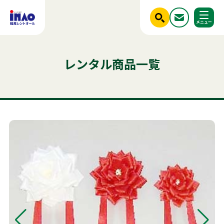
閉じる
ホーム
レンタル商品一覧
調べる
レンタル商品一覧
ご利用シーンから探す
人気のキーワード
商品ジャンルから探す
はじめての方へ
テント
テーブル
発電機
椅子
クーラー
フライヤー
ベンチ
冷凍
スポットクーラー
かき氷
冷蔵庫
パーテーション
ステージ
稲尾レントオールについて
チェア
アルミトラス
レンタル規約
店舗情報
商品ジャンルから探す
ご利用シーンから探す
新着情報
実績紹介
セット商品
照明機器
見積依頼フォーム
屋外イベント用品
お問い合わせ
事務用品