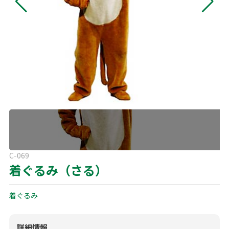
よくある質問
展示会用品
神事・セレモニー用品
プライバシーポリシー
アミューズメント
模擬店用品
パーティー用品
見積リスト
映像・音響機器
電化製品
電話お問い合わせ
092-589-0170
板付店
スポーツ
その他
受付時間: 8:30〜17:00（平日）
※最終受付16:30まで
0946-24-7622
甘木店
C-069
受付時間: 8:30〜17:00（平日）
着ぐるみ（さる）
※最終受付16:30まで
着ぐるみ
メールお問い合わせ
メールフォーム
詳細情報