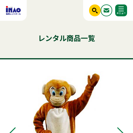
閉じる
ホーム
レンタル商品一覧
調べる
レンタル商品一覧
ご利用シーンから探す
人気のキーワード
商品ジャンルから探す
はじめての方へ
テント
テーブル
発電機
クーラー
椅子
フライヤー
ベンチ
スポットクーラー
冷蔵庫
ミスト
冷凍
かき氷
アルミトラス
稲尾レントオールについて
パーテーション
パネル
レンタル規約
店舗情報
商品ジャンルから探す
ご利用シーンから探す
新着情報
実績紹介
セット商品
照明機器
見積依頼フォーム
屋外イベント用品
お問い合わせ
事務用品