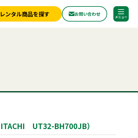
レンタル商品を探す
お問い合わせ
調べる
閉じる
店舗情報
一覧
新着情報
ラー
フライヤー
ベンチ
冷凍
スポットクーラー
かき氷
冷蔵庫
から探す
実績紹介
アルミトラス
から探す
見積依頼フォーム
へ
お問い合わせ
探す
ご利用シーンから探す
ールについて
よくある質問
プライバシーポリシー
品
照明機器
見積リスト
用品
事務用品
ACHI UT32-BH700JB）
合わせ
神事・セレモニー用品