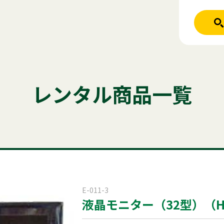
人気のキーワード
ホーム
レンタル商品
テント
テーブル
発電機
椅子
クー
レンタル商品一覧
ご利用シーン
パーテーション
ステージ
チェア
商品ジャンル
はじめての方
商品ジャンルから
稲尾レントオ
レンタル規約
セット商
屋外イベント
E-011-3
液晶モニター（32型）（HIT
電話お問い
展示会用品