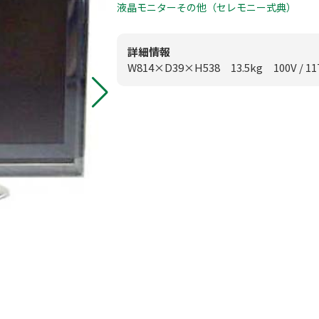
0
液晶モニター
その他（セレモニー式典）
板付店
模擬店用品
0
甘木店
詳細情報
W814×D39×H538 13.5kg 100V / 1
映像・音響機
メールお問
スポーツ