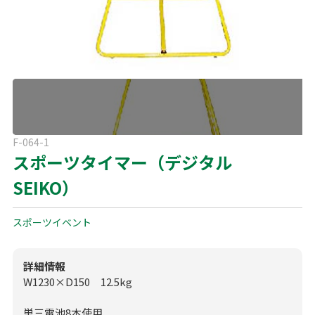
よくある質問
展示会用品
神事・セレモニー用品
プライバシーポリシー
アミューズメント
模擬店用品
パーティー用品
見積リスト
映像・音響機器
電化製品
電話お問い合わせ
F-064-1
092-589-0170
板付店
スポーツタイマー（デジタル
スポーツ
その他
受付時間: 8:30〜17:00（平日）
SEIKO）
※最終受付16:30まで
0946-24-7622
甘木店
受付時間: 8:30〜17:00（平日）
スポーツイベント
※最終受付16:30まで
詳細情報
W1230×D150 12.5kg
メールお問い合わせ
メールフォーム
単三電池8本使用