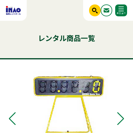
閉じる
ホーム
レンタル商品一覧
調べる
レンタル商品一覧
ご利用シーンから探す
人気のキーワード
商品ジャンルから探す
はじめての方へ
テント
テーブル
発電機
クーラー
ベンチ
フライヤー
椅子
スポットクーラー
かき氷
ミスト
冷凍
冷蔵庫
パネル
稲尾レントオールについて
アルミトラス
チェア
レンタル規約
店舗情報
商品ジャンルから探す
ご利用シーンから探す
新着情報
実績紹介
セット商品
照明機器
見積依頼フォーム
屋外イベント用品
お問い合わせ
事務用品