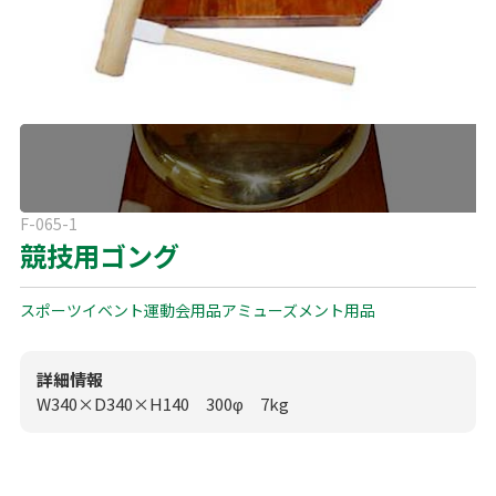
よくある質問
展示会用品
神事・セレモニー用品
プライバシーポリシー
アミューズメント
模擬店用品
パーティー用品
見積リスト
映像・音響機器
電化製品
電話お問い合わせ
F-065-1
092-589-0170
板付店
競技用ゴング
スポーツ
その他
受付時間: 8:30〜17:00（平日）
※最終受付16:30まで
スポーツイベント
運動会用品
アミューズメント用品
0946-24-7622
甘木店
受付時間: 8:30〜17:00（平日）
※最終受付16:30まで
詳細情報
W340×D340×H140 300φ 7kg
メールお問い合わせ
メールフォーム