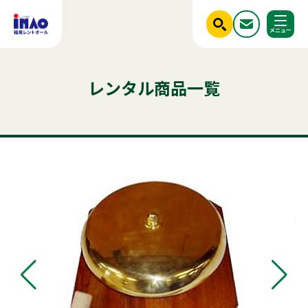
閉じる
ホーム
レンタル商品一覧
調べる
レンタル商品一覧
ご利用シーンから探す
人気のキーワード
商品ジャンルから探す
はじめての方へ
テント
テーブル
発電機
クーラー
椅子
フライヤー
ベンチ
スポットクーラー
冷蔵庫
ミスト
冷凍
かき氷
アルミトラス
稲尾レントオールについて
パーテーション
パネル
レンタル規約
店舗情報
商品ジャンルから探す
ご利用シーンから探す
新着情報
実績紹介
セット商品
照明機器
見積依頼フォーム
屋外イベント用品
お問い合わせ
事務用品