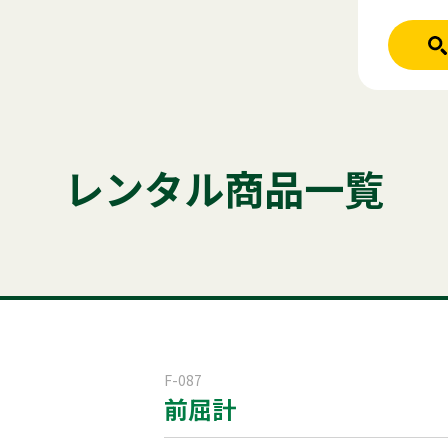
人気のキーワード
ホーム
レンタル商品
テント
テーブル
発電機
椅子
クー
レンタル商品一覧
ご利用シーン
パーテーション
ステージ
チェア
商品ジャンル
はじめての方
商品ジャンルから
稲尾レントオ
レンタル規約
セット商
屋外イベント
F-087
前屈計
電話お問い
展示会用品