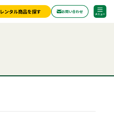
レンタル商品を探す
お問い合わせ
調べる
閉じる
店舗情報
一覧
新着情報
ラー
フライヤー
ベンチ
冷凍
スポットクーラー
かき氷
冷蔵庫
から探す
実績紹介
アルミトラス
から探す
見積依頼フォーム
へ
お問い合わせ
探す
ご利用シーンから探す
ールについて
よくある質問
プライバシーポリシー
品
照明機器
見積リスト
用品
事務用品
合わせ
神事・セレモニー用品