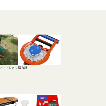
アー（ＮＡフ
握力計