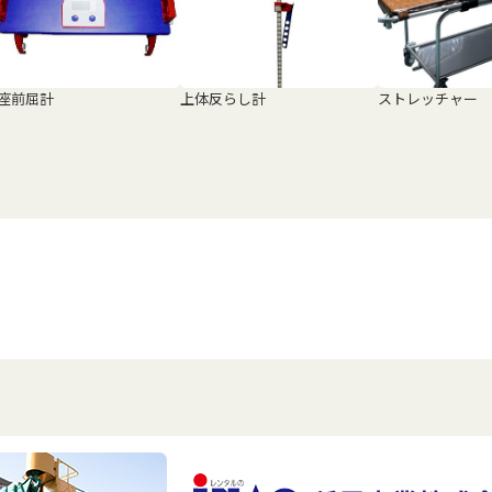
座前屈計
上体反らし計
ストレッチャー