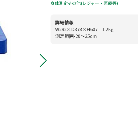
0
身体測定
その他(レジャー・医療等)
板付店
模擬店用品
0
甘木店
詳細情報
W292×D378×H607 1.2kg
映像・音響機
測定範囲-20～35cm
メールお問
スポーツ