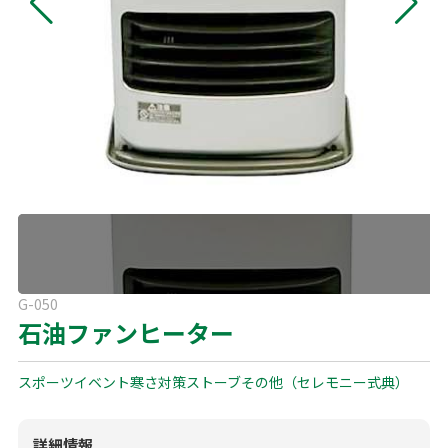
よくある質問
展示会用品
神事・セレモニー用品
プライバシーポリシー
アミューズメント
模擬店用品
パーティー用品
見積リスト
映像・音響機器
電化製品
電話お問い合わせ
092-589-0170
板付店
スポーツ
その他
受付時間: 8:30〜17:00（平日）
※最終受付16:30まで
0946-24-7622
甘木店
G-050
受付時間: 8:30〜17:00（平日）
石油ファンヒーター
※最終受付16:30まで
スポーツイベント
寒さ対策
ストーブ
その他（セレモニー式典）
メールお問い合わせ
メールフォーム
詳細情報