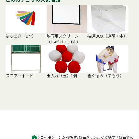
はちまき（1本）
映写用スクリーン
抽選BOX（透明・中）
（150ｲﾝﾁ・ﾌﾛﾝﾄ）
スコアーボード
玉入れ（玉）1個
着ぐるみ（すもう）
ご利用シーンから探す
/
商品ジャンルから探す
商品情報