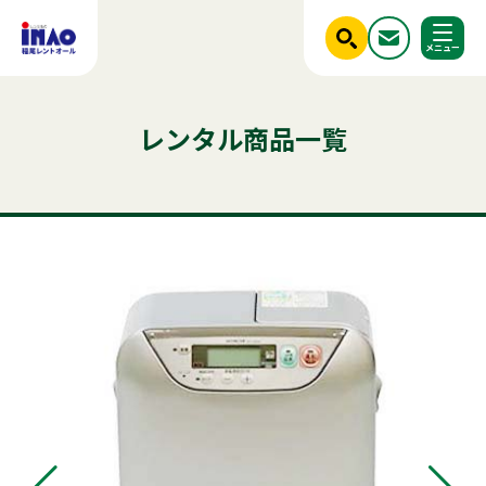
閉じる
ホーム
レンタル商品一覧
調べる
レンタル商品一覧
ご利用シーンから探す
人気のキーワード
商品ジャンルから探す
はじめての方へ
テント
テーブル
発電機
クーラー
椅子
ベンチ
フライヤー
冷凍
スポットクーラー
かき氷
冷蔵庫
ステージ
パーテーション
稲尾レントオールについて
アルミトラス
ミスト
レンタル規約
店舗情報
商品ジャンルから探す
ご利用シーンから探す
新着情報
実績紹介
セット商品
照明機器
見積依頼フォーム
屋外イベント用品
お問い合わせ
事務用品