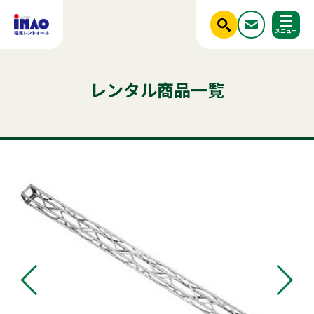
閉じる
ホーム
レンタル商品一覧
調べる
レンタル商品一覧
ご利用シーンから探す
人気のキーワード
商品ジャンルから探す
はじめての方へ
テント
テーブル
発電機
クーラー
椅子
フライヤー
ベンチ
スポットクーラー
冷蔵庫
ミスト
冷凍
かき氷
アルミトラス
稲尾レントオールについて
パーテーション
パネル
レンタル規約
店舗情報
商品ジャンルから探す
ご利用シーンから探す
新着情報
実績紹介
セット商品
照明機器
見積依頼フォーム
屋外イベント用品
お問い合わせ
事務用品