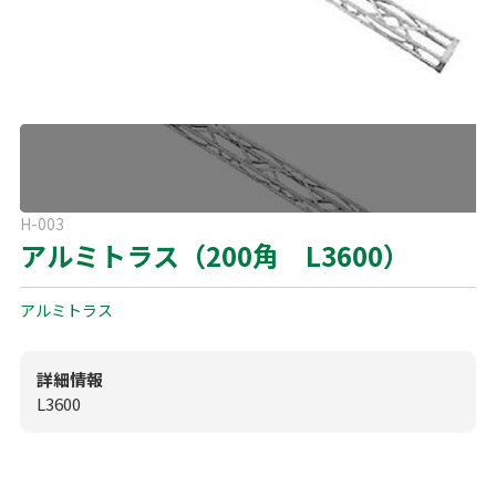
よくある質問
展示会用品
神事・セレモニー用品
プライバシーポリシー
アミューズメント
模擬店用品
パーティー用品
見積リスト
映像・音響機器
電化製品
電話お問い合わせ
H-003
092-589-0170
板付店
アルミトラス（200角 L3600）
スポーツ
その他
受付時間: 8:30〜17:00（平日）
※最終受付16:30まで
アルミトラス
0946-24-7622
甘木店
受付時間: 8:30〜17:00（平日）
※最終受付16:30まで
詳細情報
L3600
メールお問い合わせ
メールフォーム