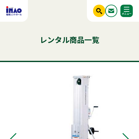
閉じる
ホーム
レンタル商品一覧
調べる
レンタル商品一覧
ご利用シーンから探す
人気のキーワード
商品ジャンルから探す
はじめての方へ
テント
テーブル
発電機
クーラー
ベンチ
フライヤー
椅子
スポットクーラー
かき氷
ミスト
冷凍
冷蔵庫
パネル
稲尾レントオールについて
アルミトラス
チェア
レンタル規約
店舗情報
商品ジャンルから探す
ご利用シーンから探す
新着情報
実績紹介
セット商品
照明機器
見積依頼フォーム
屋外イベント用品
お問い合わせ
事務用品