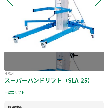
よくある質問
展示会用品
神事・セレモニー用品
プライバシーポリシー
アミューズメント
模擬店用品
パーティー用品
見積リスト
映像・音響機器
電化製品
電話お問い合わせ
092-589-0170
板付店
スポーツ
その他
受付時間: 8:30〜17:00（平日）
※最終受付16:30まで
0946-24-7622
甘木店
H-014
受付時間: 8:30〜17:00（平日）
スーパーハンドリフト（SLA-25）
※最終受付16:30まで
手動式リフト
メールお問い合わせ
メールフォーム
詳細情報