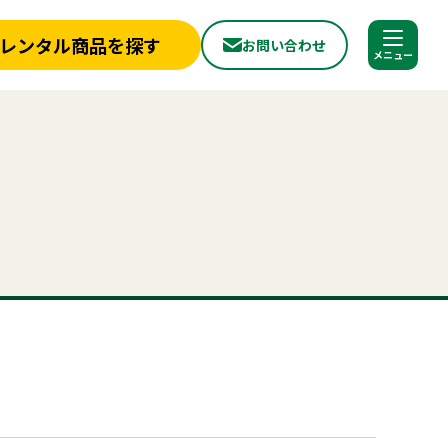
レンタル商品を探す
お問い合わせ
調べる
閉じる
店舗情報
一覧
新着情報
フライヤー
椅子
ベンチ
スポットクーラー
ミスト
冷蔵庫
冷凍
から探す
実績紹介
ョン
パネル
から探す
見積依頼フォーム
へ
お問い合わせ
探す
ご利用シーンから探す
ールについて
よくある質問
プライバシーポリシー
品
照明機器
見積リスト
用品
事務用品
合わせ
神事・セレモニー用品