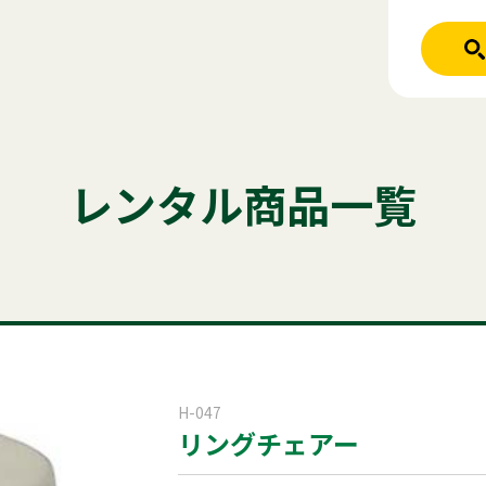
人気のキーワード
ホーム
レンタル商品
テント
テーブル
発電機
クーラー
レンタル商品一覧
ご利用シーン
かき氷
アルミトラス
パーテーシ
商品ジャンル
はじめての方
商品ジャンルから
稲尾レントオ
レンタル規約
セット商
屋外イベント
H-047
リングチェアー
電話お問い
展示会用品