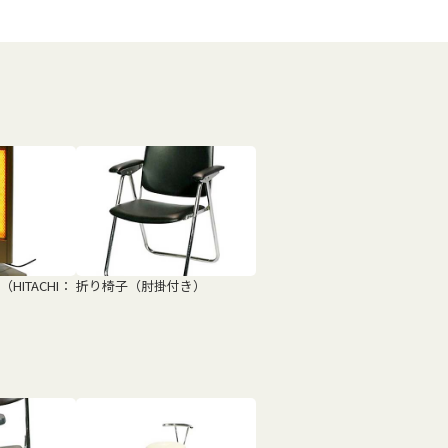
ITACHI：
折り椅子（肘掛付き）