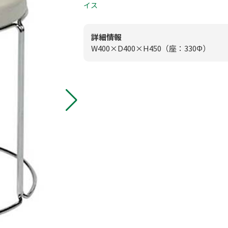
0
イス
板付店
模擬店用品
0
甘木店
詳細情報
W400×D400×H450（座：330Φ）
映像・音響機
メールお問
スポーツ