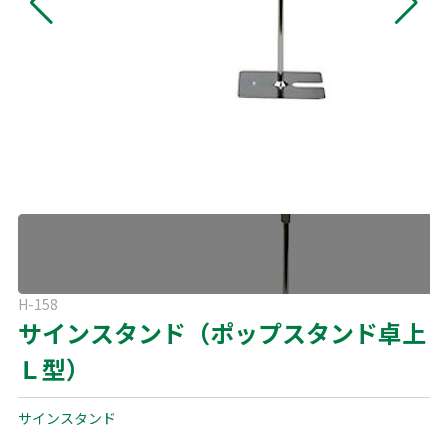
よくある質問
展示会用品
神事・セレモニー用品
プライバシーポリシー
アミューズメント
模擬店用品
パーティー用品
見積リスト
映像・音響機器
電化製品
電話お問い合わせ
092-589-0170
板付店
スポーツ
その他
受付時間: 8:30〜17:00（平日）
※最終受付16:30まで
0946-24-7622
甘木店
H-158
受付時間: 8:30〜17:00（平日）
サインスタンド（ポップスタンド卓上
※最終受付16:30まで
Ｌ型）
メールお問い合わせ
メールフォーム
サインスタンド