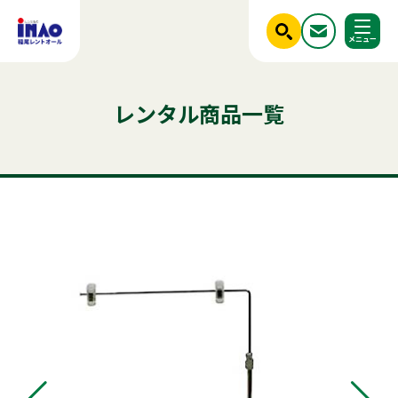
閉じる
ホーム
レンタル商品一覧
調べる
レンタル商品一覧
ご利用シーンから探す
人気のキーワード
商品ジャンルから探す
はじめての方へ
テント
テーブル
発電機
クーラー
椅子
ベンチ
フライヤー
スポットクーラー
かき氷
冷蔵庫
アルミトラス
ミスト
冷凍
稲尾レントオールについて
パネル
パーテーション
レンタル規約
店舗情報
商品ジャンルから探す
ご利用シーンから探す
新着情報
実績紹介
セット商品
照明機器
見積依頼フォーム
屋外イベント用品
お問い合わせ
事務用品