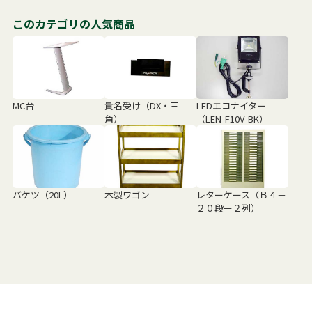
このカテゴリの人気商品
MC台
貴名受け（DX・三
LEDエコナイター
角）
（LEN-F10V-BK）
バケツ（20L）
木製ワゴン
レターケース（Ｂ４－
２０段ー２列）