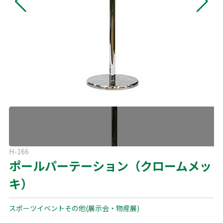
よくある質問
展示会用品
神事・セレモニー用品
プライバシーポリシー
アミューズメント
模擬店用品
パーティー用品
見積リスト
映像・音響機器
電化製品
電話お問い合わせ
092-589-0170
板付店
スポーツ
その他
受付時間: 8:30〜17:00（平日）
※最終受付16:30まで
0946-24-7622
甘木店
H-166
受付時間: 8:30〜17:00（平日）
ポールパーテーション（クロームメッ
※最終受付16:30まで
キ）
メールお問い合わせ
メールフォーム
スポーツイベント
その他(展示会・物産展)