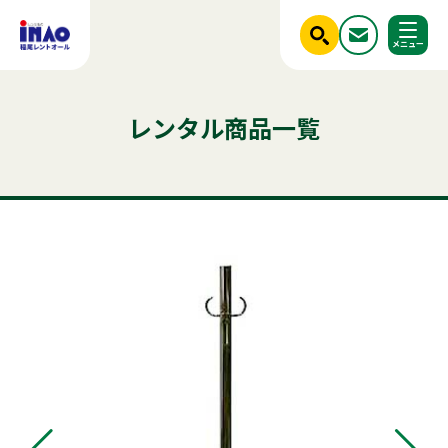
閉じる
ホーム
レンタル商品一覧
調べる
レンタル商品一覧
ご利用シーンから探す
人気のキーワード
商品ジャンルから探す
はじめての方へ
テント
テーブル
発電機
クーラー
椅子
ベンチ
フライヤー
スポットクーラー
かき氷
冷蔵庫
アルミトラス
ミスト
冷凍
稲尾レントオールについて
パネル
パーテーション
レンタル規約
店舗情報
商品ジャンルから探す
ご利用シーンから探す
新着情報
実績紹介
セット商品
照明機器
見積依頼フォーム
屋外イベント用品
お問い合わせ
事務用品