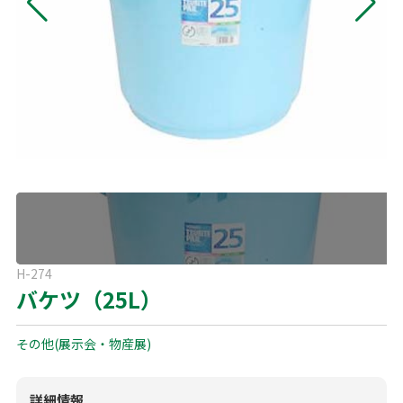
よくある質問
展示会用品
神事・セレモニー用品
プライバシーポリシー
アミューズメント
模擬店用品
パーティー用品
見積リスト
映像・音響機器
電化製品
電話お問い合わせ
092-589-0170
板付店
スポーツ
その他
受付時間: 8:30〜17:00（平日）
※最終受付16:30まで
0946-24-7622
甘木店
H-274
受付時間: 8:30〜17:00（平日）
バケツ（25L）
※最終受付16:30まで
その他(展示会・物産展)
メールお問い合わせ
メールフォーム
詳細情報