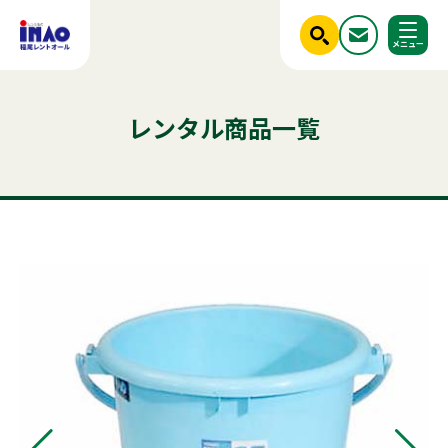
閉じる
ホーム
レンタル商品一覧
調べる
レンタル商品一覧
ご利用シーンから探す
人気のキーワード
商品ジャンルから探す
はじめての方へ
テント
テーブル
発電機
クーラー
ベンチ
フライヤー
椅子
スポットクーラー
かき氷
ミスト
冷凍
冷蔵庫
パネル
稲尾レントオールについて
アルミトラス
チェア
レンタル規約
店舗情報
商品ジャンルから探す
ご利用シーンから探す
新着情報
実績紹介
セット商品
照明機器
見積依頼フォーム
屋外イベント用品
お問い合わせ
事務用品