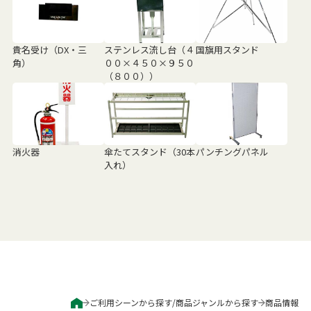
貴名受け（DX・三
ステンレス流し台（４
国旗用スタンド
角）
００×４５０×９５０
（８００））
消火器
傘たてスタンド（30本
パンチングパネル
入れ）
ご利用シーンから探す
/
商品ジャンルから探す
商品情報