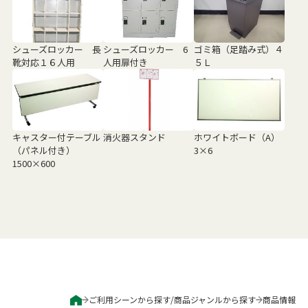
シューズロッカー 長
シューズロッカー 6
ゴミ箱（足踏み式）４
靴対応１６人用
人用扉付き
５Ｌ
キャスター付テーブル
消火器スタンド
ホワイトボード（A）
（パネル付き）
3×6
1500×600
ご利用シーンから探す
/
商品ジャンルから探す
商品情報