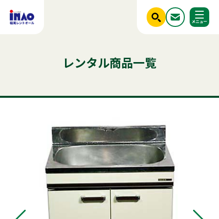
閉じる
ホーム
レンタル商品一覧
調べる
レンタル商品一覧
ご利用シーンから探す
人気のキーワード
商品ジャンルから探す
はじめての方へ
テント
テーブル
発電機
椅子
クーラー
フライヤー
ベンチ
冷凍
スポットクーラー
かき氷
冷蔵庫
パーテーション
ステージ
稲尾レントオールについて
チェア
アルミトラス
レンタル規約
店舗情報
商品ジャンルから探す
ご利用シーンから探す
新着情報
実績紹介
セット商品
照明機器
見積依頼フォーム
屋外イベント用品
お問い合わせ
事務用品