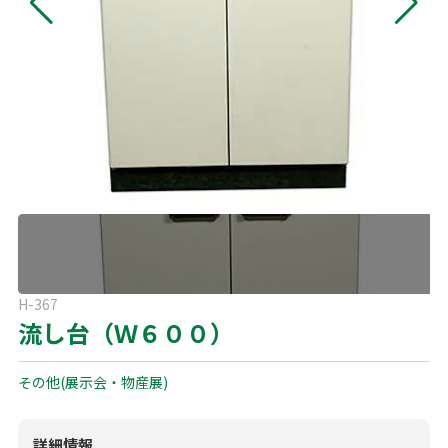
よくある質問
展示会用品
神事・セレモニー用品
プライバシーポリシー
アミューズメント
模擬店用品
パーティー用品
見積リスト
映像・音響機器
電化製品
電話お問い合わせ
092-589-0170
板付店
スポーツ
その他
受付時間: 8:30〜17:00（平日）
※最終受付16:30まで
0946-24-7622
甘木店
H-367
受付時間: 8:30〜17:00（平日）
流し台（Ｗ６００）
※最終受付16:30まで
その他(展示会・物産展)
メールお問い合わせ
メールフォーム
詳細情報