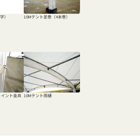
字）
10Mテント足巻（4本巻）
ョイント金具
10Mテント雨樋