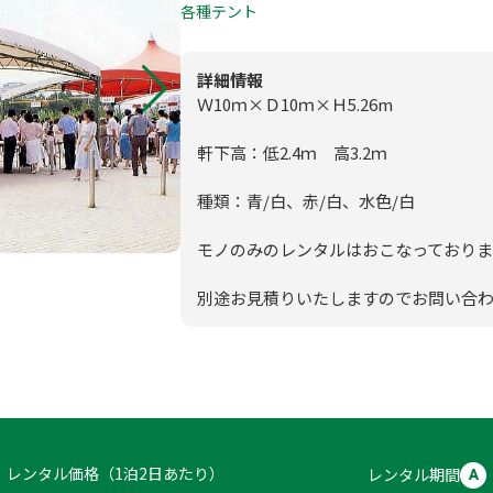
0
各種テント
板付店
模擬店用品
0
甘木店
詳細情報
Ｗ10ｍ×Ｄ10ｍ×Ｈ5.26m
映像・音響機
軒下高：低2.4ｍ 高3.2ｍ
メールお問
スポーツ
種類：青/白、赤/白、水色/白
モノのみのレンタルはおこなっており
別途お見積りいたしますのでお問い合
レンタル価格（1泊2日あたり）
レンタル期間
A