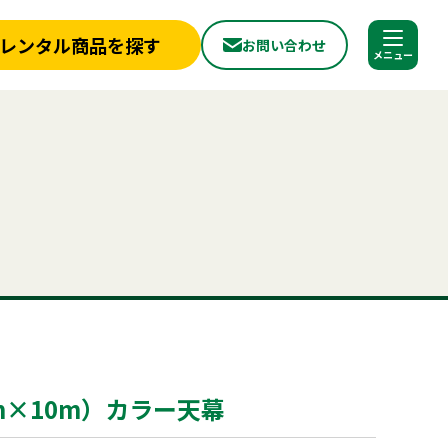
レンタル商品を探す
お問い合わせ
調べる
閉じる
店舗情報
一覧
新着情報
フライヤー
椅子
ベンチ
スポットクーラー
ミスト
冷蔵庫
冷凍
から探す
実績紹介
ョン
パネル
から探す
見積依頼フォーム
へ
お問い合わせ
探す
ご利用シーンから探す
ールについて
よくある質問
プライバシーポリシー
品
照明機器
見積リスト
用品
事務用品
m×10m）カラー天幕
合わせ
神事・セレモニー用品