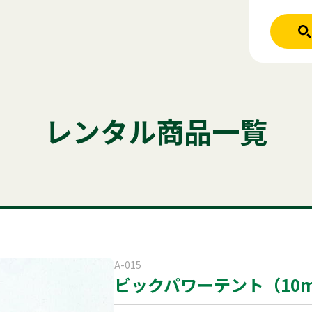
人気のキーワード
ホーム
レンタル商品
テント
テーブル
発電機
クーラー
レンタル商品一覧
ご利用シーン
かき氷
アルミトラス
パーテーシ
商品ジャンル
はじめての方
商品ジャンルから
稲尾レントオ
レンタル規約
セット商
屋外イベント
A-015
ビックパワーテント（10
電話お問い
展示会用品