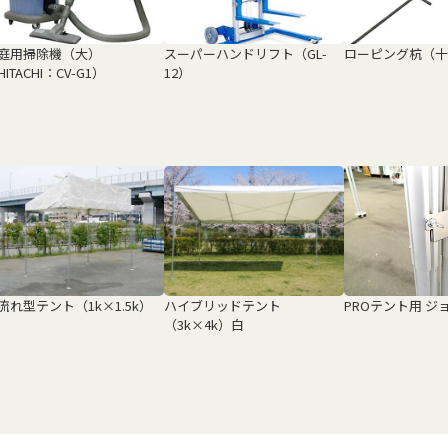
庭用掃除機（大）
スーパーハンドリフト（GL-
ローピング杭（十
HITACHI：CV-G1）
12）
流れ型テント（1k×1.5k）
ハイブリッドテント
PROテント用 ジ
（3k×4k）白