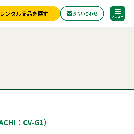
レンタル商品を探す
お問い合わせ
調べる
閉じる
店舗情報
一覧
新着情報
フライヤー
椅子
ベンチ
スポットクーラー
ミスト
冷蔵庫
冷凍
から探す
実績紹介
ョン
パネル
から探す
見積依頼フォーム
へ
お問い合わせ
探す
ご利用シーンから探す
ールについて
よくある質問
プライバシーポリシー
品
照明機器
見積リスト
用品
事務用品
HI：CV-G1）
合わせ
神事・セレモニー用品