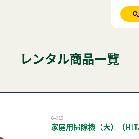
人気のキーワード
ホーム
レンタル商品
テント
テーブル
発電機
クーラー
レンタル商品一覧
ご利用シーン
かき氷
アルミトラス
パーテーシ
商品ジャンル
はじめての方
商品ジャンルから
稲尾レントオ
レンタル規約
セット商
屋外イベント
G-015
家庭用掃除機（大）（HITAC
電話お問い
展示会用品