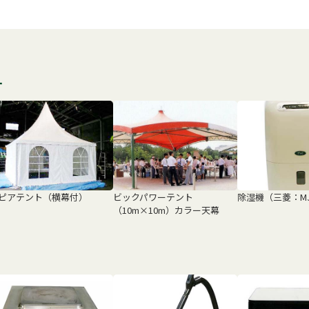
す
ピアテント（横幕付）
ビックパワーテント
除湿機（三菱：MJ-
（10m×10m）カラー天幕