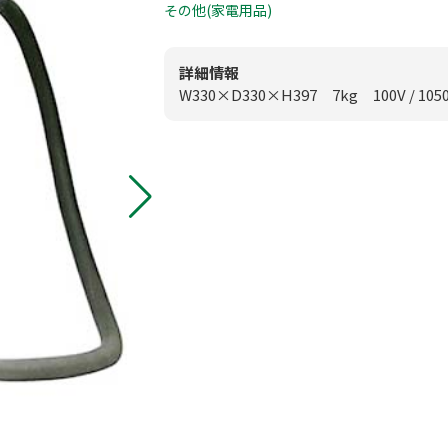
0
その他(家電用品)
板付店
模擬店用品
0
甘木店
詳細情報
W330×D330×H397 7kg 100V / 105
映像・音響機
メールお問
スポーツ