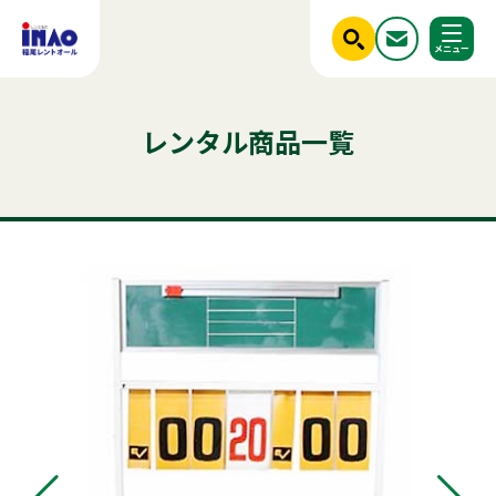
閉じる
ホーム
レンタル商品一覧
調べる
レンタル商品一覧
ご利用シーンから探す
人気のキーワード
商品ジャンルから探す
はじめての方へ
テント
テーブル
発電機
クーラー
椅子
フライヤー
冷凍
ベンチ
スポットクーラー
かき氷
ステージ
冷蔵庫
パーテーション
稲尾レントオールについて
アルミトラス
パネル
レンタル規約
店舗情報
商品ジャンルから探す
ご利用シーンから探す
新着情報
実績紹介
セット商品
照明機器
見積依頼フォーム
屋外イベント用品
お問い合わせ
事務用品