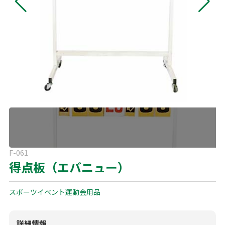
よくある質問
展示会用品
神事・セレモニー用品
プライバシーポリシー
アミューズメント
模擬店用品
パーティー用品
見積リスト
映像・音響機器
電化製品
電話お問い合わせ
092-589-0170
板付店
スポーツ
その他
受付時間: 8:30〜17:00（平日）
※最終受付16:30まで
0946-24-7622
甘木店
F-061
受付時間: 8:30〜17:00（平日）
得点板（エバニュー）
※最終受付16:30まで
スポーツイベント
運動会用品
メールお問い合わせ
メールフォーム
詳細情報