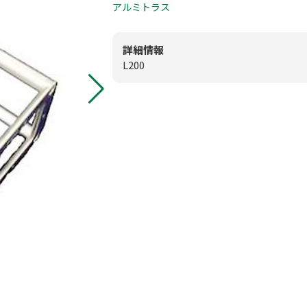
0
アルミトラス
板付店
模擬店用品
0
甘木店
詳細情報
L200
映像・音響機
メールお問
スポーツ