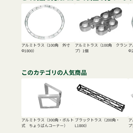
アルミトラス（100角 外寸
アルミトラス（100角 クラン
ア
Φ1800）
プ）1個
Φ
このカテゴリの人気商品
アルミトラス（300角・ボルト
ブラックトラス（200角・
ア
式 ちょうばんコーナー）
L1800）
プ