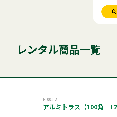
人気のキーワード
ホーム
レンタル商品
テント
テーブル
発電機
クーラー
レンタル商品一覧
ご利用シーン
かき氷
アルミトラス
パーテーシ
商品ジャンル
はじめての方
商品ジャンルから
稲尾レントオ
レンタル規約
セット商
屋外イベント
H-001-2
アルミトラス（100角 L2
電話お問い
展示会用品