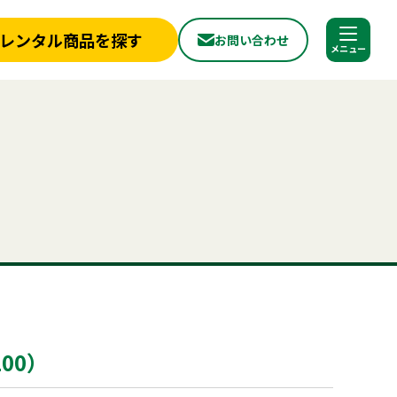
レンタル商品を探す
お問い合わせ
調べる
閉じる
店舗情報
一覧
新着情報
フライヤー
椅子
ベンチ
スポットクーラー
ミスト
冷蔵庫
冷凍
から探す
実績紹介
ョン
パネル
から探す
見積依頼フォーム
へ
お問い合わせ
探す
ご利用シーンから探す
ールについて
よくある質問
プライバシーポリシー
品
照明機器
見積リスト
用品
事務用品
00）
合わせ
神事・セレモニー用品