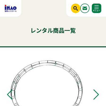
閉じる
ホーム
レンタル商品一覧
調べる
レンタル商品一覧
ご利用シーンから探す
人気のキーワード
商品ジャンルから探す
はじめての方へ
テント
テーブル
発電機
クーラー
椅子
ベンチ
フライヤー
スポットクーラー
かき氷
冷蔵庫
アルミトラス
ミスト
冷凍
稲尾レントオールについて
パネル
パーテーション
レンタル規約
店舗情報
商品ジャンルから探す
ご利用シーンから探す
新着情報
実績紹介
セット商品
照明機器
見積依頼フォーム
屋外イベント用品
お問い合わせ
事務用品