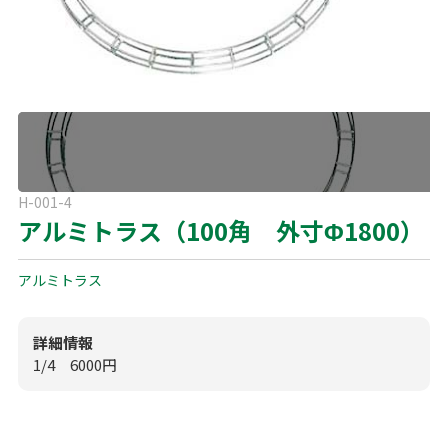
よくある質問
展示会用品
神事・セレモニー用品
プライバシーポリシー
アミューズメント
模擬店用品
パーティー用品
見積リスト
映像・音響機器
電化製品
電話お問い合わせ
H-001-4
092-589-0170
板付店
アルミトラス（100角 外寸Φ1800）
スポーツ
その他
受付時間: 8:30〜17:00（平日）
※最終受付16:30まで
アルミトラス
0946-24-7622
甘木店
受付時間: 8:30〜17:00（平日）
※最終受付16:30まで
詳細情報
1/4 6000円
メールお問い合わせ
メールフォーム