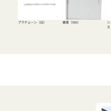
プラチェーン（白）
書庫（900）
シ
き