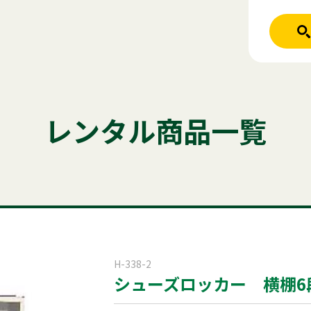
人気のキーワード
ホーム
レンタル商品
テント
テーブル
発電機
クーラー
レンタル商品一覧
ご利用シーン
ステージ
パーテーション
アルミ
商品ジャンル
はじめての方
商品ジャンルから
稲尾レントオ
レンタル規約
セット商
屋外イベント
H-338-2
シューズロッカー 横棚6
電話お問い
展示会用品