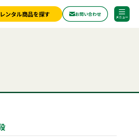
レンタル商品を探す
お問い合わせ
調べる
閉じる
店舗情報
一覧
新着情報
椅子
ベンチ
フライヤー
冷凍
スポットクーラー
かき氷
冷蔵庫
から探す
実績紹介
トラス
ミスト
から探す
見積依頼フォーム
へ
お問い合わせ
探す
ご利用シーンから探す
ールについて
よくある質問
プライバシーポリシー
品
照明機器
見積リスト
用品
事務用品
段
合わせ
神事・セレモニー用品