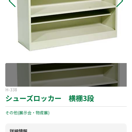
よくある質問
展示会用品
神事・セレモニー用品
プライバシーポリシー
アミューズメント
模擬店用品
パーティー用品
見積リスト
映像・音響機器
電化製品
電話お問い合わせ
092-589-0170
板付店
スポーツ
その他
受付時間: 8:30〜17:00（平日）
※最終受付16:30まで
0946-24-7622
甘木店
H-338
受付時間: 8:30〜17:00（平日）
シューズロッカー 横棚3段
※最終受付16:30まで
その他(展示会・物産展)
メールお問い合わせ
メールフォーム
詳細情報