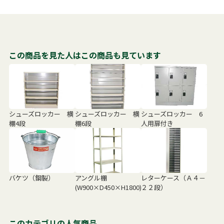
この商品を見た人はこの商品も見ています
シューズロッカー 横
シューズロッカー 横
シューズロッカー 6
棚4段
棚6段
人用扉付き
バケツ（鋼製）
アングル棚
レターケース（Ａ４－
(W900×D450×H1800)
２２段）
このカテゴリの人気商品