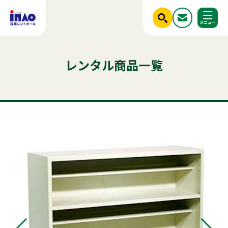
閉じる
ホーム
レンタル商品一覧
調べる
レンタル商品一覧
ご利用シーンから探す
人気のキーワード
商品ジャンルから探す
はじめての方へ
テント
テーブル
発電機
椅子
クーラー
フライヤー
ベンチ
冷凍
スポットクーラー
かき氷
冷蔵庫
パーテーション
ステージ
稲尾レントオールについて
アルミトラス
チェア
レンタル規約
店舗情報
商品ジャンルから探す
ご利用シーンから探す
新着情報
実績紹介
セット商品
照明機器
見積依頼フォーム
屋外イベント用品
お問い合わせ
事務用品