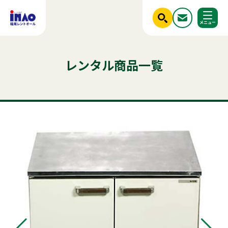
閉じる
ホーム
レンタル商品一覧
調べる
レンタル商品一覧
ご利用シーンから探す
人気のキーワード
商品ジャンルから探す
はじめての方へ
テント
テーブル
発電機
クーラー
椅子
ベンチ
フライヤー
スポットクーラー
かき氷
冷蔵庫
アルミトラス
ミスト
冷凍
稲尾レントオールについて
パネル
パーテーション
レンタル規約
店舗情報
商品ジャンルから探す
ご利用シーンから探す
新着情報
実績紹介
セット商品
照明機器
見積依頼フォーム
屋外イベント用品
お問い合わせ
事務用品