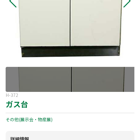
よくある質問
展示会用品
神事・セレモニー用品
プライバシーポリシー
アミューズメント
模擬店用品
パーティー用品
見積リスト
映像・音響機器
電化製品
電話お問い合わせ
092-589-0170
板付店
スポーツ
その他
受付時間: 8:30〜17:00（平日）
※最終受付16:30まで
0946-24-7622
甘木店
H-372
受付時間: 8:30〜17:00（平日）
ガス台
※最終受付16:30まで
その他(展示会・物産展)
メールお問い合わせ
メールフォーム
詳細情報