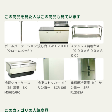
この商品を見た人はこの商品も見ています
ポールパーテーション
流し台（Ｗ１２００）
ステンレス調理台Ａ
（クロームメッキ）
（９００×６００×８
００）
冷蔵ショーケース
冷凍ストッカー（F）
業務用冷蔵庫（C）サ
（B）三菱 SK-
サンヨー SCR-S63
ンヨー SRR-
MS680ARC
F1261SA
このカテゴリの人気商品