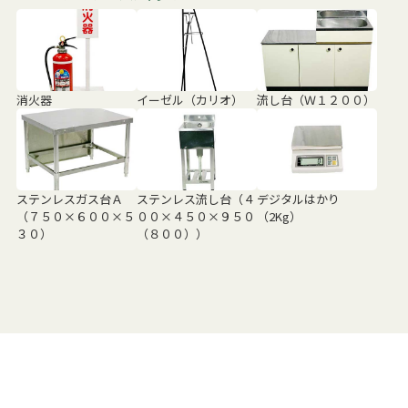
消火器
イーゼル（カリオ）
流し台（Ｗ１２００）
ステンレスガス台Ａ
ステンレス流し台（４
デジタルはかり
（７５０×６００×５
００×４５０×９５０
（2Kg）
３０）
（８００））