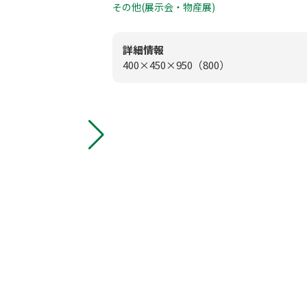
0
その他(展示会・物産展)
板付店
模擬店用品
0
甘木店
詳細情報
400×450×950（800）
映像・音響機
メールお問
スポーツ