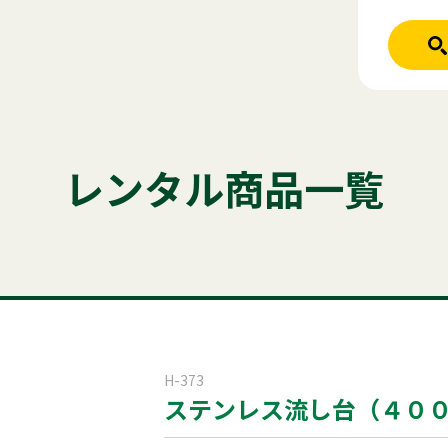
人気のキーワード
ホーム
レンタル商品
テント
テーブル
発電機
クーラー
レンタル商品一覧
ご利用シーン
アルミトラス
ミスト
冷凍
パネル
商品ジャンル
はじめての方
商品ジャンルから
稲尾レントオ
レンタル規約
セット商
屋外イベント
H-373
ステンレス流し台（４０
電話お問い
展示会用品