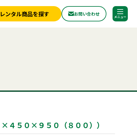
レンタル商品を探す
お問い合わせ
調べる
閉じる
店舗情報
一覧
新着情報
椅子
ベンチ
フライヤー
スポットクーラー
かき氷
冷蔵庫
から探す
実績紹介
パーテーション
から探す
見積依頼フォーム
へ
お問い合わせ
探す
ご利用シーンから探す
ールについて
よくある質問
プライバシーポリシー
品
照明機器
見積リスト
用品
事務用品
０×４５０×９５０（８００））
合わせ
神事・セレモニー用品