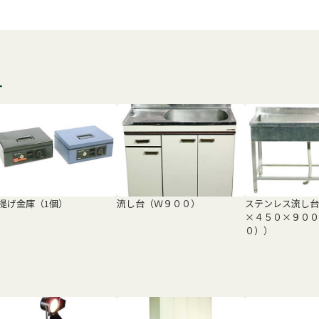
す
提げ金庫（1個）
流し台（Ｗ９００）
ステンレス流し台
×４５０×９００
０））