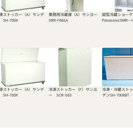
凍ストッカー（A）サンデ
業務用冷蔵庫（A）サンヨー
縦型冷蔵ショーケ
 SH-700X
SRR-F661A
PanasonicSMR－
凍ストッカー（A）サンデ
冷凍ストッカー（F）サンヨ
冷凍・冷蔵ストッ
 SH-700X
ー SCR-S63
デンSH-700XBT‐