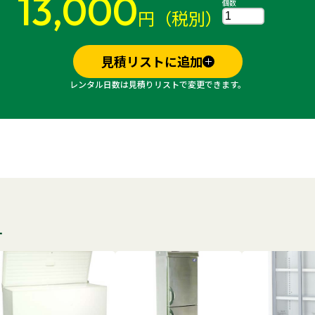
13,000
個数
円（税別）
見積リストに追加
レンタル日数は見積りリストで変更できます。
す