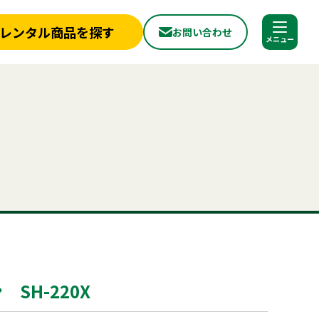
レンタル商品を探す
お問い合わせ
調べる
閉じる
店舗情報
一覧
新着情報
椅子
ベンチ
フライヤー
スポットクーラー
かき氷
冷蔵庫
から探す
実績紹介
パーテーション
から探す
見積依頼フォーム
へ
お問い合わせ
探す
ご利用シーンから探す
ールについて
よくある質問
プライバシーポリシー
品
照明機器
見積リスト
用品
事務用品
SH-220X
合わせ
神事・セレモニー用品