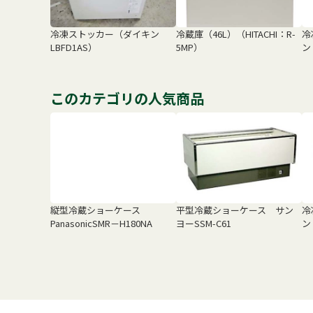
冷凍ストッカー（ダイキン
冷蔵庫（46L）（HITACHI：R-
冷
LBFD1AS）
5MP）
ン
このカテゴリの人気商品
縦型冷蔵ショーケース
平型冷蔵ショーケース サン
冷
PanasonicSMR－H180NA
ヨーSSM-C61
ン