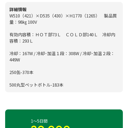
詳細情報
W510（421）×D535（430）×H1770（1265） 製品質
量：98㎏ 100V
有効内容積：ＨＯＴ部73Ｌ ＣＯＬＤ部140Ｌ 冷却内
容積：293Ｌ
冷却：167W / 冷却･加温１段：308W / 冷却･加温２段：
449W
250缶-370本
500丸型ペットボトル-183本
1～5日間