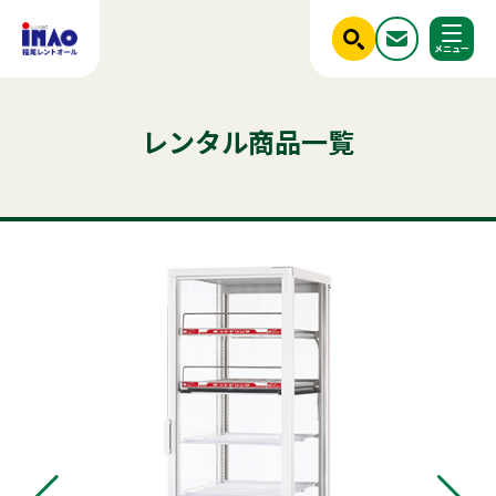
閉じる
ホーム
レンタル商品一覧
調べる
レンタル商品一覧
ご利用シーンから探す
人気のキーワード
商品ジャンルから探す
はじめての方へ
テント
テーブル
発電機
椅子
クーラー
フライヤー
ベンチ
冷凍
スポットクーラー
かき氷
冷蔵庫
パーテーション
ステージ
稲尾レントオールについて
チェア
アルミトラス
レンタル規約
店舗情報
商品ジャンルから探す
ご利用シーンから探す
新着情報
実績紹介
セット商品
照明機器
見積依頼フォーム
屋外イベント用品
お問い合わせ
事務用品