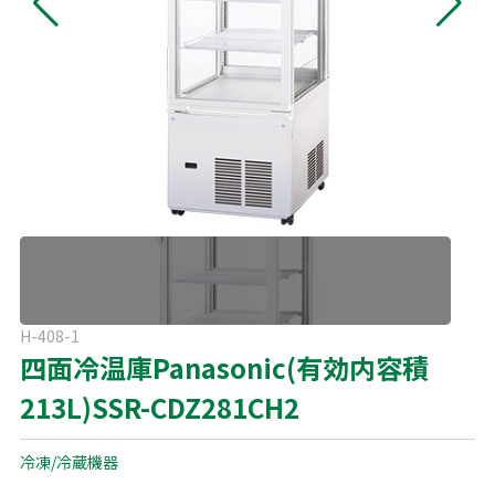
よくある質問
展示会用品
神事・セレモニー用品
プライバシーポリシー
アミューズメント
模擬店用品
パーティー用品
見積リスト
映像・音響機器
電化製品
電話お問い合わせ
092-589-0170
板付店
スポーツ
その他
受付時間: 8:30〜17:00（平日）
※最終受付16:30まで
0946-24-7622
甘木店
H-408-1
受付時間: 8:30〜17:00（平日）
四面冷温庫Panasonic(有効内容積
※最終受付16:30まで
213L)SSR-CDZ281CH2
メールお問い合わせ
メールフォーム
冷凍/冷蔵機器