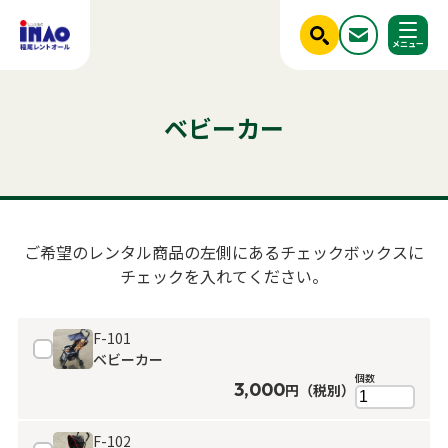
閉じる
ホーム
レンタル商品一覧
調べる
ベビーカー
ご利用シーンから探す
人気のキーワード
商品ジャンルから探す
はじめての方へ
テント
テーブル
発電機
クーラー
椅子
ベンチ
フライヤー
スポットクーラー
かき氷
冷蔵庫
アルミトラス
ミスト
冷凍
稲尾レントオールについて
パネル
パーテーション
ご希望のレンタル商品の左側にあるチェックボックスに
レンタル規約
チェックを入れてください。
店舗情報
商品ジャンルから探す
ご利用シーンから探す
新着情報
F-101
ベビーカー
実績紹介
セット商品
照明機器
個数
3,000
円（税別）
見積依頼フォーム
屋外イベント用品
お問い合わせ
事務用品
F-102