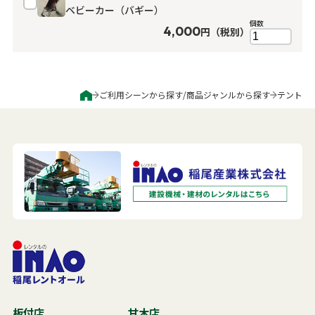
ベビーカー（バギー）
よくある質問
個数
4,000
円（税別）
展示会用品
神事・セレモニー用品
プライバシーポリシー
アミューズメント
模擬店用品
パーティー用品
見積リスト
ご利用シーンから探す
/
商品ジャンルから探す
テント
映像・音響機器
電化製品
電話お問い合わせ
092-589-0170
板付店
スポーツ
その他
受付時間: 8:30〜17:00（平日）
※最終受付16:30まで
0946-24-7622
甘木店
受付時間: 8:30〜17:00（平日）
※最終受付16:30まで
メールお問い合わせ
メールフォーム
板付店
甘木店