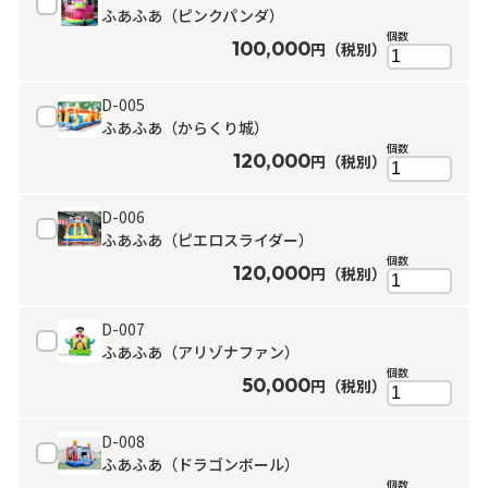
ふあふあ（ピンクパンダ）
よくある質問
個数
100,000
円（税別）
展示会用品
神事・セレモニー用品
プライバシーポリシー
D-005
アミューズメント
模擬店用品
パーティー用品
ふあふあ（からくり城）
見積リスト
個数
120,000
円（税別）
映像・音響機器
電化製品
電話お問い合わせ
D-006
092-589-0170
ふあふあ（ピエロスライダー）
板付店
スポーツ
その他
個数
受付時間: 8:30〜17:00（平日）
120,000
円（税別）
※最終受付16:30まで
0946-24-7622
甘木店
D-007
受付時間: 8:30〜17:00（平日）
ふあふあ（アリゾナファン）
※最終受付16:30まで
個数
50,000
円（税別）
メールお問い合わせ
D-008
メールフォーム
ふあふあ（ドラゴンボール）
個数