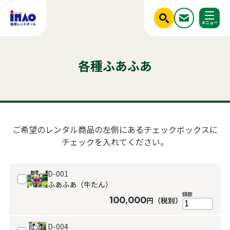
閉じる
ホーム
レンタル商品一覧
調べる
各種ふあふあ
ご利用シーンから探す
人気のキーワード
商品ジャンルから探す
はじめての方へ
テント
テーブル
発電機
クーラー
椅子
ベンチ
フライヤー
スポットクーラー
かき氷
冷蔵庫
アルミトラス
ミスト
冷凍
稲尾レントオールについて
パネル
パーテーション
ご希望のレンタル商品の左側にあるチェックボックスに
レンタル規約
チェックを入れてください。
店舗情報
商品ジャンルから探す
ご利用シーンから探す
新着情報
D-001
ふあふあ（牛たん）
実績紹介
セット商品
照明機器
個数
100,000
円（税別）
見積依頼フォーム
屋外イベント用品
お問い合わせ
事務用品
D-004