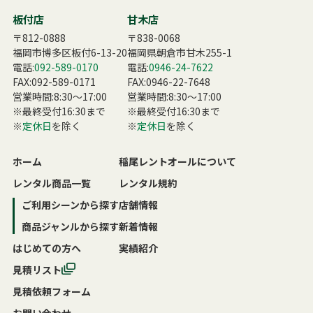
板付店
甘木店
〒812-0888
〒838-0068
福岡市博多区板付6-13-20
福岡県朝倉市甘木255-1
電話:
092-589-0170
電話:
0946-24-7622
FAX:092-589-0171
FAX:0946-22-7648
営業時間:8:30〜17:00
営業時間:8:30〜17:00
※最終受付16:30まで
※最終受付16:30まで
※
定休日
を除く
※
定休日
を除く
ホーム
稲尾レントオールについて
レンタル商品一覧
レンタル規約
ご利用シーンから探す
店舗情報
商品ジャンルから探す
新着情報
はじめての方へ
実績紹介
見積リスト
見積依頼フォーム