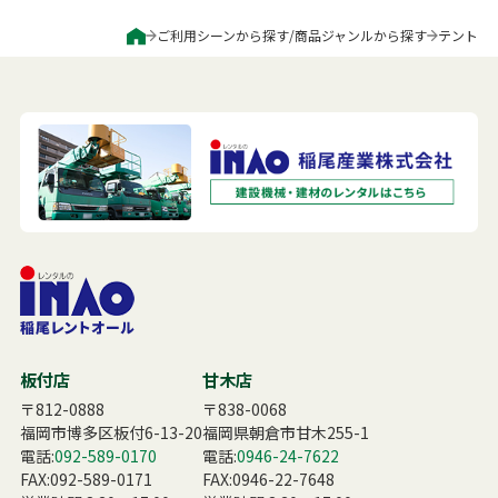
よくある質問
ご利用シーンから探す
/
商品ジャンルから探す
テント
展示会用品
神事・セレモニー用品
プライバシーポリシー
アミューズメント
模擬店用品
パーティー用品
見積リスト
映像・音響機器
電化製品
電話お問い合わせ
092-589-0170
板付店
スポーツ
その他
受付時間: 8:30〜17:00（平日）
※最終受付16:30まで
0946-24-7622
甘木店
受付時間: 8:30〜17:00（平日）
※最終受付16:30まで
板付店
甘木店
〒812-0888
〒838-0068
福岡市博多区板付6-13-20
福岡県朝倉市甘木255-1
メールお問い合わせ
メールフォーム
電話:
092-589-0170
電話:
0946-24-7622
FAX:092-589-0171
FAX:0946-22-7648