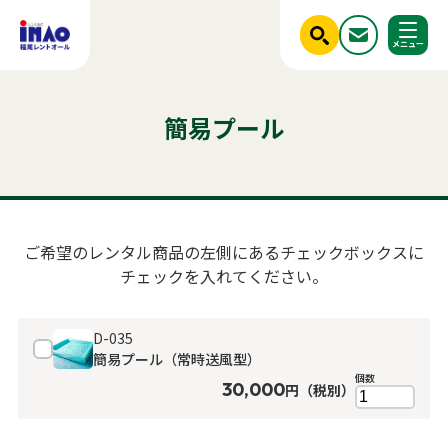
閉じる
ホーム
レンタル商品一覧
調べる
簡易プール
ご利用シーンから探す
人気のキーワード
商品ジャンルから探す
はじめての方へ
テント
テーブル
発電機
クーラー
椅子
ベンチ
フライヤー
スポットクーラー
かき氷
冷蔵庫
アルミトラス
ミスト
冷凍
稲尾レントオールについて
パネル
パーテーション
ご希望のレンタル商品の左側にあるチェックボックスに
レンタル規約
チェックを入れてください。
店舗情報
商品ジャンルから探す
ご利用シーンから探す
新着情報
D-035
簡易プール（常時送風型）
実績紹介
セット商品
照明機器
個数
30,000
円（税別）
見積依頼フォーム
屋外イベント用品
お問い合わせ
事務用品