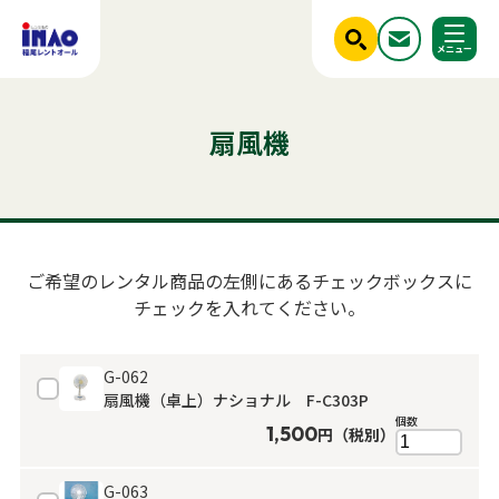
閉じる
ホーム
レンタル商品一覧
調べる
扇風機
ご利用シーンから探す
人気のキーワード
商品ジャンルから探す
はじめての方へ
テント
テーブル
発電機
クーラー
椅子
フライヤー
ベンチ
スポットクーラー
冷蔵庫
ミスト
冷凍
かき氷
アルミトラス
稲尾レントオールについて
パーテーション
パネル
ご希望のレンタル商品の左側にあるチェックボックスに
レンタル規約
チェックを入れてください。
店舗情報
商品ジャンルから探す
ご利用シーンから探す
新着情報
G-062
扇風機（卓上）ナショナル F-C303P
実績紹介
セット商品
照明機器
個数
1,500
円（税別）
見積依頼フォーム
屋外イベント用品
お問い合わせ
事務用品
G-063