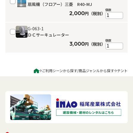
扇風機（フロアー）三菱 R40-MJ
よくある質問
個数
2,000
円（税別）
展示会用品
神事・セレモニー用品
プライバシーポリシー
G-063-1
アミューズメント
模擬店用品
パーティー用品
ＤＣサーキュレーター
見積リスト
個数
3,000
円（税別）
映像・音響機器
電化製品
電話お問い合わせ
092-589-0170
板付店
スポーツ
その他
ご利用シーンから探す
/
商品ジャンルから探す
テント
受付時間: 8:30〜17:00（平日）
※最終受付16:30まで
0946-24-7622
甘木店
受付時間: 8:30〜17:00（平日）
※最終受付16:30まで
メールお問い合わせ
メールフォーム